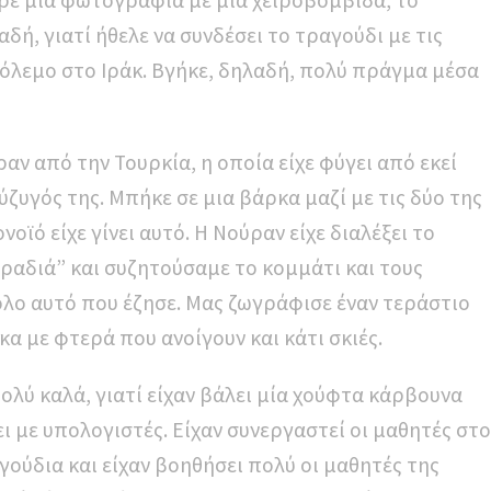
ρε μία φωτογραφία με μία χειροβομβίδα, το
δή, γιατί ήθελε να συνδέσει το τραγούδι με τις
 πόλεμο στο Ιράκ. Βγήκε, δηλαδή, πολύ πράγμα μέσα
ραν από την Τουρκία, η οποία είχε φύγει από εκεί
ύζυγός της. Μπήκε σε μια βάρκα μαζί με τις δύο της
νοϊό είχε γίνει αυτό. Η Νούραν είχε διαλέξει το
βραδιά” και συζητούσαμε το κομμάτι και τους
ι όλο αυτό που έζησε. Μας ζωγράφισε έναν τεράστιο
ρκα με φτερά που ανοίγουν και κάτι σκιές.
πολύ καλά, γιατί είχαν βάλει μία χούφτα κάρβουνα
ει με υπολογιστές. Είχαν συνεργαστεί οι μαθητές στο
γούδια και είχαν βοηθήσει πολύ οι μαθητές της