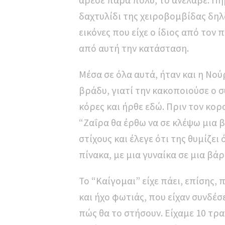
άρεσε πάρα πολύ, το ανέλαβε. Πή
δαχτυλίδι της χειροβομβίδας δηλα
εικόνες που είχε ο ίδιος από τον
από αυτή την κατάσταση.
Μέσα σε όλα αυτά, ήταν και η Νού
βράδυ, γιατί την κακοποιούσε ο σ
κόρες και ήρθε εδώ. Πριν τον κορο
“Ζαΐρα θα έρθω να σε κλέψω μια 
στίχους και έλεγε ότι της θυμίζε
πίνακα, με μια γυναίκα σε μια βά
Το “Καίγομαι” είχε πάει, επίσης, 
και ήχο φωτιάς, που είχαν συνδέσ
πώς θα το στήσουν. Είχαμε 10 τρα