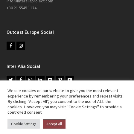
info@interaliaproject.com
+30 21 5545 1174
Outcast Europe Social
F
I
a
n
c
s
Inter Alia Social
e
t
b
a
T
F
I
L
F
V
Y
o
g
w
a
n
i
l
i
o
We use cookies on our website to give you the most relevant
o
r
i
c
s
n
i
m
u
experience by remembering your preferences and repeat visits.
By clicking “Accept All”, you consent to the use of ALL the
k
a
t
e
t
k
c
e
t
Copyright 2021 - Inter Alia - Creative Commons Attribution-
cookies. However, you may visit "Cookie Settings" to provide a
m
t
b
a
e
k
o
u
controlled consent.
NonCommercial-ShareAlike 4.0 International.
e
o
g
d
r
b
Σχετικά με αυτήν την ιστοσελίδα
Προηγούμενη ιστοσελίδα
Cookie Settings
Accept All
r
o
r
I
e
Δράση Outcast Europe