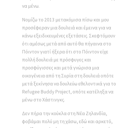
να μένω.
Νομίζω το 2013 μετακόμισα πίσω και μου
προσέφεραν μια δουλειά και έμεινα για να
κάνω εξειδικευμένες εξετάσεις. Σκεφτόμουν
ότι αμέσως μετά από αυτό θα πήγαινα στο
Πόιντον γιατί ήξερα ότι στο Πόιντον είχε
πολλή δουλειά με πρόσφυγες και
προσφύγισσες και μετά γνώρισα μια
οικογένεια από τη Συρία στη δουλειά οπότε
μετά ξεκίνησα να δουλεύω εθελοντικά για το
Refugee Buddy Project, οπότε κατέληξα να
μένω στο Χάστινγκς.
Δεν πήρα την κούκλα στη Νέα Ζηλανδία,
φοβάμαι πολύ μη τη χάσω, εδώ και αρκετό,