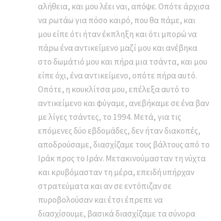
αλήθεια, και μου λέει ναι, απόψε. Οπότε άρχισα
να ρωτάω για πόσο καιρό, που θα πάμε, και
μου είπε ότι ήταν έκπληξη και ότι μπορώ να
πάρω ένα αντικείμενο μαζί μου και ανέβηκα
στο δωμάτιό μου και πήρα μια τσάντα, και μου
είπε όχι, ένα αντικείμενο, οπότε πήρα αυτό.
Οπότε, η κουκλίτσα μου, επέλεξα αυτό το
αντικείμενο και φύγαμε, ανεβήκαμε σε ένα βαν
με λίγες τσάντες, το 1994. Μετά, για τις
επόμενες δύο εβδομάδες, δεν ήταν διακοπές,
αποδρούσαμε, διασχίζαμε τους βάλτους από το
Ιράκ προς το Ιράν. Μετακινούμασταν τη νύχτα
και κρυβόμασταν τη μέρα, επειδή υπήρχαν
στρατεύματα και αν σε εντόπιζαν σε
πυροβολούσαν και έτσι έπρεπε να
διασχίσουμε, βασικά διασχίζαμε τα σύνορα