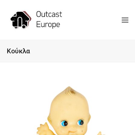
Κούκλα