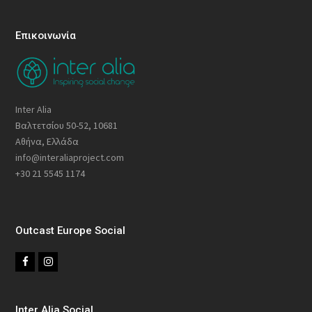
Επικοινωνία
Inter Alia
Βαλτετσίου 50-52, 10681
Αθήνα, Ελλάδα
info@interaliaproject.com
+30 21 5545 1174
Outcast Europe Social
F
I
a
n
c
s
Inter Alia Social