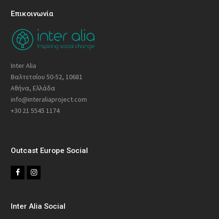
Επικοινωνία
Inter Alia
Βαλτετσίου 50-52, 10681
Αθήνα, Ελλάδα
info@interaliaproject.com
+30 21 5545 1174
Outcast Europe Social
F
I
a
n
c
s
Inter Alia Social
e
t