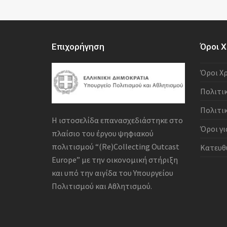
Επιχορήγηση
Όροι Χ
Όροι Χ
Πολιτι
Πολιτι
Η ιστοσελίδα επανασχεδιάστηκε στο
Όροι γι
πλαίσιο του έργου ψηφιακού
πολιτισμού “(Re)Collecting Outcast
Κατευθ
Europe” με την οικονομική στήριξη
και υπό την αιγίδα του Υπουργείου
Πολιτισμού και Αθλητισμού.