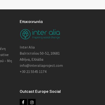
Επικοινωνία
Inter Alia
μένη
Βαλτετσίου 50-52, 10681
eative
Αθήνα, Ελλάδα
ού – Μη
info@interaliaproject.com
+30 21 5545 1174
Outcast Europe Social
F
I