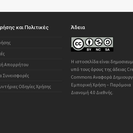
ρήσης και Πολιτικές
Άδεια
ρήσης
κές
Η ιστοσελίδα είναι δημοσιευ
κή Απορρήτου
υπό τους όρους της άδειας
Cr
α Συνεισφορές
Commons Αναφορά Δημιουργ
Εμπορική Χρήση – Παρόμοια
υντήριες Οδηγίες Χρήσης
Διανομή 4.0 Διεθνής
.