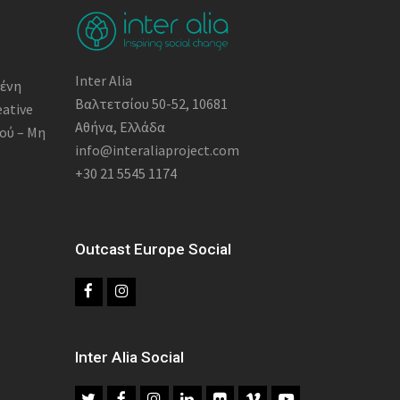
Inter Alia
μένη
Βαλτετσίου 50-52, 10681
eative
Αθήνα, Ελλάδα
ού – Μη
info@interaliaproject.com
+30 21 5545 1174
Outcast Europe Social
F
I
a
n
c
s
Inter Alia Social
e
t
T
F
I
L
F
V
Y