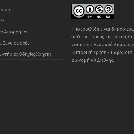
ρήσης
κές
Η ιστοσελίδα είναι δημοσιευ
κή Απορρήτου
υπό τους όρους της άδειας
Cr
α Συνεισφορές
Commons Αναφορά Δημιουργ
Εμπορική Χρήση – Παρόμοια
υντήριες Οδηγίες Χρήσης
Διανομή 4.0 Διεθνής
.