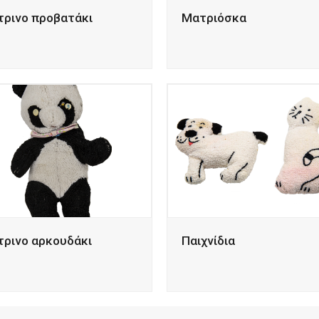
τρινο προβατάκι
Ματριόσκα
τρινο αρκουδάκι
Παιχνίδια