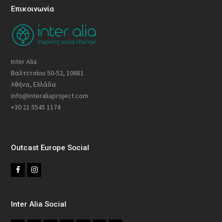
Επικοινωνία
Inter Alia
Βαλτετσίου 50-52, 10681
Αθήνα, Ελλάδα
info@interaliaproject.com
+30 21 5545 1174
Outcast Europe Social
F
I
a
n
c
s
Inter Alia Social
e
t